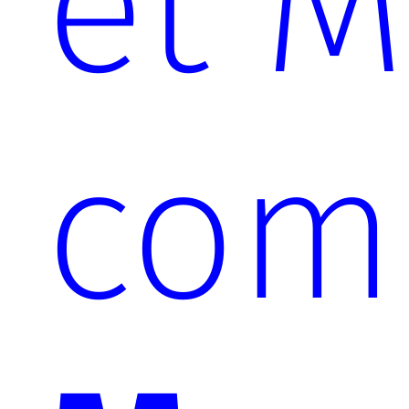
et 
com