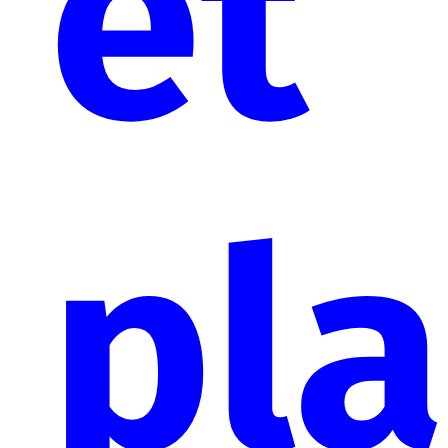
et
pl