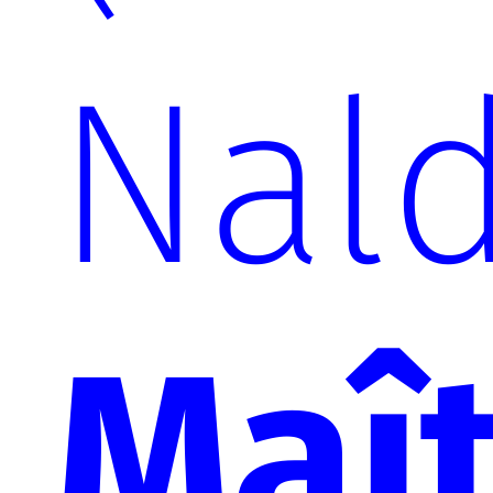
Nal
Maît