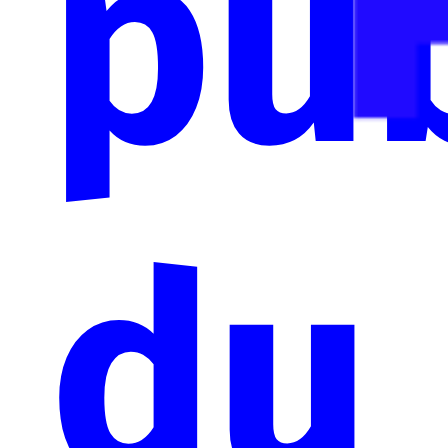
pub
du