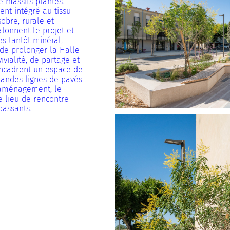
e massifs plantés.
nt intégré au tissu
obre, rurale et
alonnent le projet et
es tantôt minéral,
de prolonger la Halle
ivialité, de partage et
encadrent un espace de
grandes lignes de pavés
’aménagement, le
 lieu de rencontre
passants.