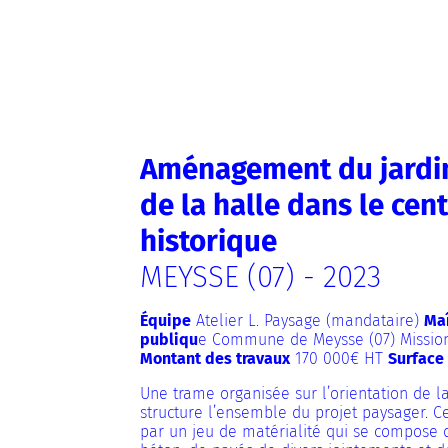
Aménagement du jardin
de la halle dans le cen
historique
MEYSSE (07) - 2023
Équipe
Atelier L. Paysage (mandataire)
Maî
publiqu
e Commune de Meysse (07) Missio
Montant des travaux
170 000€ HT
Surface
Une trame organisée sur l’orientation de l
structure l’ensemble du projet paysager. Ce
par un jeu de matérialité qui se compose 