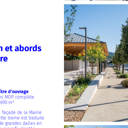
 et abords
tre
tre d’ouvrage
ns MOP complète
690 m²
a façade de la Mairie
tte trame est traduite
de grandes dalles en